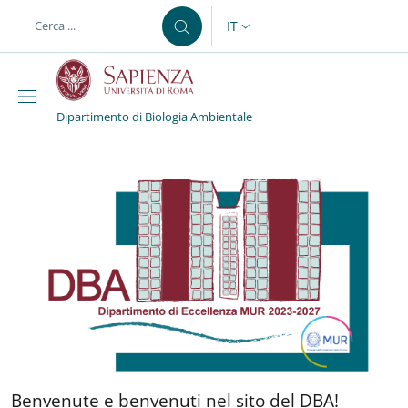
Salta al contenuto principale
Skip to footer content
IT
SELETTORE LINGUA: CURREN
Dipartimento di Biologia Ambientale
Dipartimento di Biolog
Benvenute e benvenuti nel 
Benvenute e benvenuti nel sito del DBA!