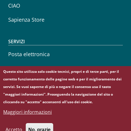
CIAO
Sapienza Store
SERVIZI
Posta elettronica
Sapienza Wireless
Questo sito utilizza solo cookie tecnici, propri e di terze parti, per il
corretto funzionamento delle pagine web e per il miglioramento dei
Career service
servizi. Se vuoi saperne di più o negare il consenso usa il tasto
"maggiori informazioni". Proseguendo la navigazione del sito o
cliccando su "accetto" acconsenti all'uso dei cookie.
Maggiori informazioni
© Sapienza Università di Roma - Piazzale Aldo Moro 5,
00185 Roma - (+39) 06 49911 - C.F.: 80209930587 - P. Iva:
02133771002
Accetto
No, grazie